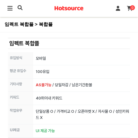
0
임펙트 복합플 > 복합플
임펙트 복합플
유입방식
모바일
평균 유입수
100유입
기타사항
AS불가능
/ 당일차감 / 남은기간환불
키워드
40위이내 키워드
작업유무
단일상품 O / 가격비교 O / 오픈마켓 X / 자사몰 O / 성인키워
드 X
UI제공
UI 제공 가능