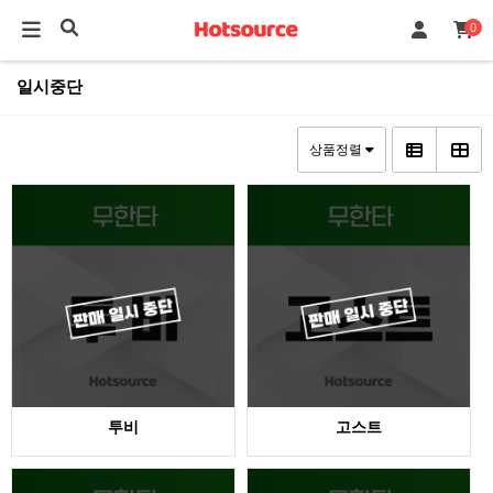
0
일시중단
상품정렬
투비
고스트