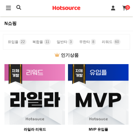
0
N쇼핑
유입플
22
복합플
11
일반타
3
무한타
8
리워드
60
인기상품
라일라 리워드
MVP 유입플